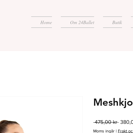
Home
Om 24Ballet
Butik
Meshkjo
Ordina
 475,00 kr 
380,0
pris
Moms ingår
|
Frakt o