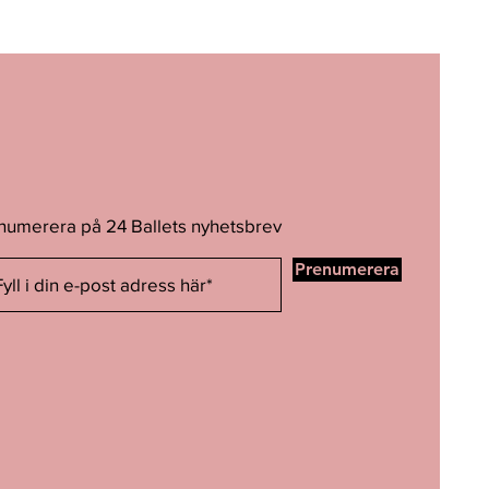
ag på återbetalningen med ett
denna värdeminskning.
från fall till fall.
för de varor du skickar tillbaka till
t med Postnord (skicka hem) som du
nk på att ett brev får väga upp till 2
numerera på 24 Ballets nyhetsbrev
90 cm). Ofta rekommenderar
 vilket blir mycket dyrare.
Prenumerera
innan den levereras ut till kund.
a ändå vara trasig eller felaktig när
eklamera varan.
lamation) eller om vi skickat annan
t, kontakta oss så snart som möjligt
skickar vi rätt vara och en