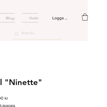
Blogg
Outlet
Logga in
l "Ninette"
rie
Reapris
0 kr
ch leverans