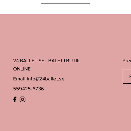
alternativt göra avdr
belopp motsvarande 
Värdeminskning bedöms 
Returfrakt ingår inte
Du står för returporto 
oss.
Tips! Skicka spårbar
kan beställa online. Tä
24 BALLET.SE - BALETTBUTIK
Pre
kg (max mått LxBxH 
ONLINE
postombuden Postpaket
Email
info@24ballet.se
Varje vara undersöks 
Skulle varan trots dett
559425-6736
den anländer får du r
Är varan felaktig (rek
vara än den du beställ
(info@24ballet.se) så 
returpåse.