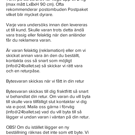
(max mått LxBxH 90 cm). Ofta
rekommenderar postombuden Postpaket
vilket blir mycket dyrare.
Varje vara undersöks innan den levereras
ut till kund. Skulle varan trots detta ändå
vara trasig eller felaktig när den anländer
får du reklamera varan.
Är varan felaktig (reklamation) eller om vi
skickat annan vara än den du beställt,
kontakta oss så snart som möjligt
(info@24ballet.se) så skickar vi rätt vara
och en returpåse.
Bytesvaran skickas när vi fått in din retur
Bytesvaran skickas till dig fraktfritt så snart
vi behandlat din retur. Om varan du vill byta
till skulle vara tillfälligt slut kontaktar vi dig
via e-post. Maila oss gärna i förväg
(info@24ballet.se) vad du vill byta till så
lägger vi undan varan i väntan på din retur.
OBS! Om du istället lägger en ny
beställning räknas det inte som ett byte. Vi