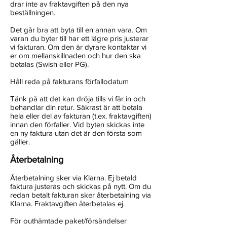
drar inte av fraktavgiften på den nya
beställningen.
Det går bra att byta till en annan vara. Om
varan du byter till har ett lägre pris justerar
vi fakturan. Om den är dyrare kontaktar vi
er om mellanskillnaden och hur den ska
betalas (Swish eller PG).
Håll reda på fakturans förfallodatum
Tänk på att det kan dröja tills vi får in och
behandlar din retur. Säkrast är att betala
hela eller del av fakturan (t.ex. fraktavgiften)
innan den förfaller. Vid byten skickas inte
en ny faktura utan det är den första som
gäller.
Återbetalning
Återbetalning sker via Klarna. Ej betald
faktura justeras och skickas på nytt. Om du
redan betalt fakturan sker återbetalning via
Klarna. Fraktavgiften återbetalas ej.
För outhämtade paket/försändelser