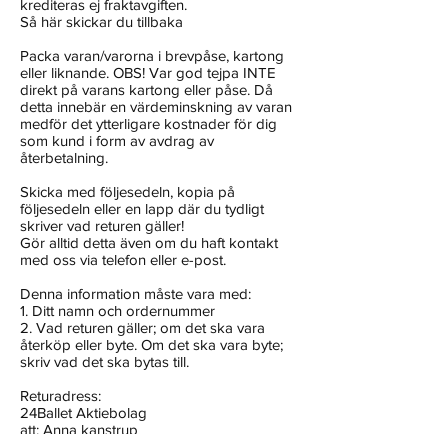
krediteras ej fraktavgiften.
Så här skickar du tillbaka
Packa varan/varorna i brevpåse, kartong
eller liknande. OBS! Var god tejpa INTE
direkt på varans kartong eller påse. Då
detta innebär en värdeminskning av varan
medför det ytterligare kostnader för dig
som kund i form av avdrag av
återbetalning.
Skicka med följesedeln, kopia på
följesedeln eller en lapp där du tydligt
skriver vad returen gäller!
Gör alltid detta även om du haft kontakt
med oss via telefon eller e-post.
Denna information måste vara med:
1. Ditt namn och ordernummer
2. Vad returen gäller; om det ska vara
återköp eller byte. Om det ska vara byte;
skriv vad det ska bytas till.
Returadress:
24Ballet Aktiebolag
att: Anna kanstrup
Töltvägen 14