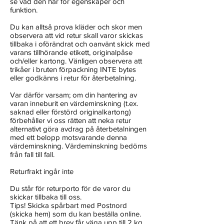
se vad den har för egenskaper och
funktion.
Du kan alltså prova kläder och skor men
observera att vid retur skall varor skickas
tillbaka i oförändrat och oanvänt skick med
varans tillhörande etikett, originalpåse
och/eller kartong. Vänligen observera att
trikåer i bruten förpackning INTE bytes
eller godkänns i retur för återbetalning.
Var därför varsam; om din hantering av
varan inneburit en värdeminskning (t.ex.
saknad eller förstörd originalkartong)
förbehåller vi oss rätten att neka retur
alternativt göra avdrag på återbetalningen
med ett belopp motsvarande denna
värdeminskning. Värdeminskning bedöms
från fall till fall.
Returfrakt ingår inte
Du står för returporto för de varor du
skickar tillbaka till oss.
Tips! Skicka spårbart med Postnord
(skicka hem) som du kan beställa online.
Tänk på att ett brev får väga upp till 2 kg