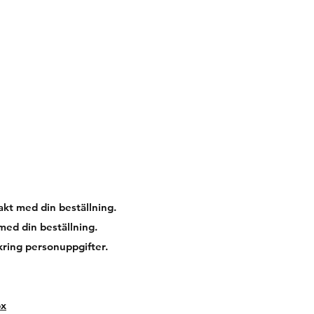
takt med din beställning.
ed din beställning.
kring personuppgifter.
px