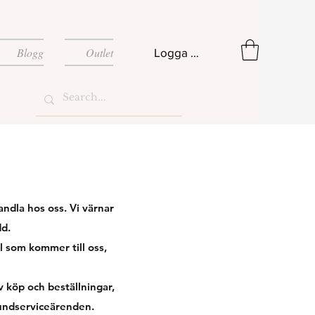
Blogg
Outlet
Logga in
andla hos oss. Vi värnar
dd.
l som kommer till oss,
 köp och beställningar,
kundserviceärenden.