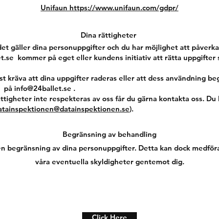
Unifaun https://www.unifaun.com/gdpr/
Dina rättigheter
det gäller dina personuppgifter och du har möjlighet att påverka
t.se kommer på eget eller kundens initiativ att rätta uppgifter
 kräva att dina uppgifter raderas eller att dess användning beg
s på
info@24ballet.se
.
ttigheter inte respekteras av oss får du gärna kontakta oss. Du 
atainspektionen@datainspektionen.se
).
Begränsning av behandling
en begränsning av dina personuppgifter. Detta kan dock medföra 
våra eventuella skyldigheter gentemot dig.
Click Here