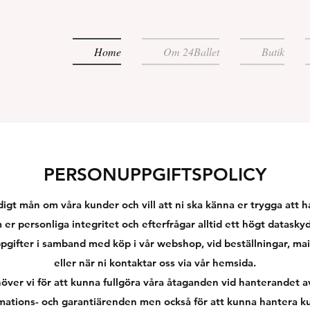
Home
Om 24Ballet
Butik
PERSONUPPGIFTSPOLICY
ldigt mån om våra kunder och vill att ni ska känna er trygga att h
 er personliga integritet och efterfrågar alltid ett högt datasky
pgifter i samband med köp i vår webshop, vid beställningar, mai
eller när ni kontaktar oss via vår hemsida.
över vi för att kunna fullgöra våra åtaganden vid hanterandet av
mations- och garantiärenden men också för att kunna hantera 