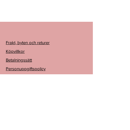
Frakt, byten och returer
Köpvillkor
Betalningssätt
Personuppgiftspolicy
24 BALLET.SE - BALETTBUTIK ONLINE
Email
info@24ballet.se
559425-6736