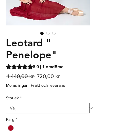
Leotard "
Penelope"
Betyget är 5.0 av fem stjärnor baserat på 1 omdöme
5.0 | 1 omdöme
Ordinarie
Reapris
 1 440,00 kr 
720,00 kr
pris
Moms ingår
|
Frakt och leverans
Storlek
*
Färg
*