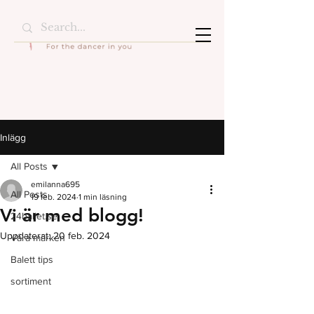
Inlägg
All Posts
emilanna695
All Posts
19 feb. 2024
1 min läsning
Vi är med blogg!
24ballet.se
Uppdaterat:
20 feb. 2024
Våra märken
Balett tips
sortiment